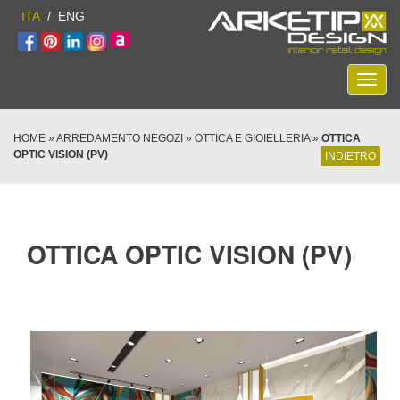
ITA
ENG
Toggl
navig
HOME
»
ARREDAMENTO NEGOZI
»
OTTICA E GIOIELLERIA
»
OTTICA
OPTIC VISION (PV)
INDIETRO
OTTICA OPTIC VISION (PV)